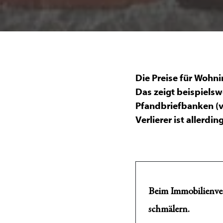
Die Preise für Wohn
Das zeigt beispiels
Pfandbriefbanken (vd
Verlierer ist allerd
Beim Immobilienver
schmälern.