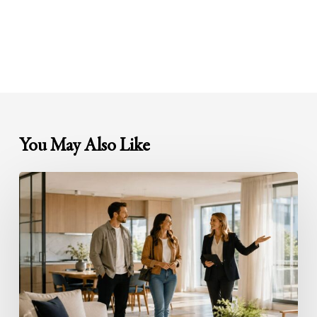
You May Also Like
Besichtigungen
professionell
organisieren:
So
wird
aus
Interesse