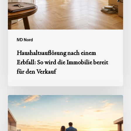
die
Immobilie
bereit
für
den
IVD Nord
Verkauf
Haushaltsauflösung nach einem
Erbfall: So wird die Immobilie bereit
für den Verkauf
Zwischen
zwei
Immobilien:
Erst