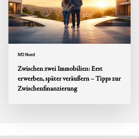
erwerben,
später
veräußern
–
Tipps
zur
Zwischenfinanzierung
IVD Nord
Zwischen zwei Immobilien: Erst
erwerben, später veräußern – Tipps zur
Zwischenfinanzierung