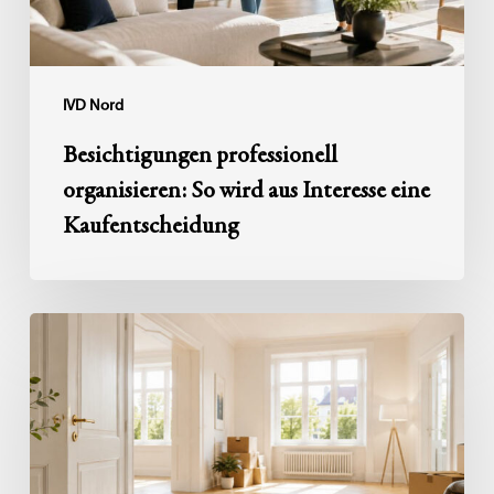
eine
Kaufentscheidung
IVD Nord
Besichtigungen professionell
organisieren: So wird aus Interesse eine
Kaufentscheidung
Haushaltsauflösung
nach
einem
Erbfall:
So
wird