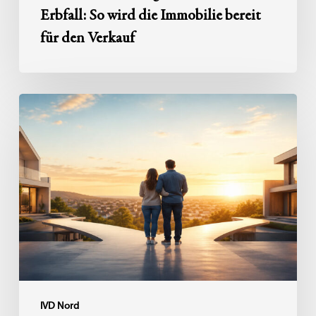
Erbfall: So wird die Immobilie bereit
für den Verkauf
Zwischen
zwei
Immobilien:
Erst
erwerben,
später
veräußern
–
Tipps
zur
Zwischenfinanzierung
IVD Nord