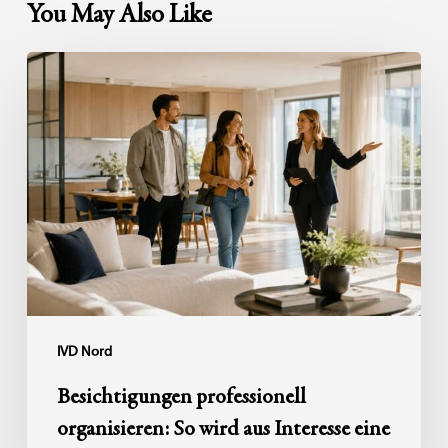
You May Also Like
Besichtigungen
professionell
organisieren:
So
wird
aus
Interesse
eine
Kaufentscheidung
IVD Nord
Besichtigungen professionell
organisieren: So wird aus Interesse eine