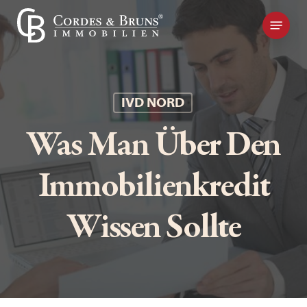
Skip
Kontakt
to
main
content
IVD NORD
Was Man Über Den
Immobilienkredit
Wissen Sollte