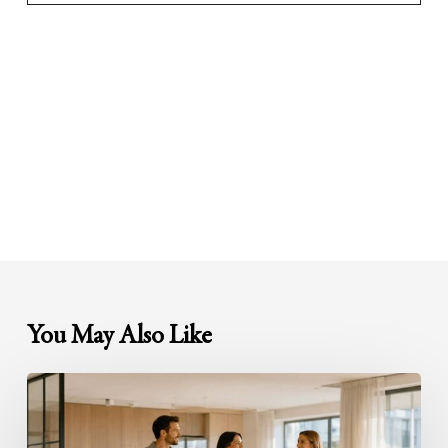
You May Also Like
Besichtigungen
professionell
organisieren: