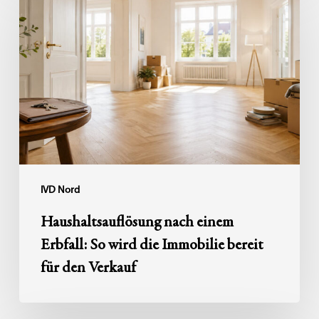
nach
einem
Erbfall:
So
wird
die
Immobilie
bereit
für
den
IVD Nord
Verkauf
Haushaltsauflösung nach einem
Erbfall: So wird die Immobilie bereit
für den Verkauf