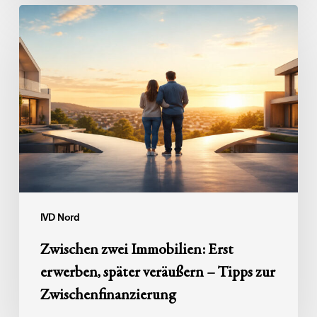
Zwischen
zwei
Immobilien:
Erst
erwerben,
später
veräußern
–
Tipps
zur
Zwischenfinanzierung
IVD Nord
Zwischen zwei Immobilien: Erst
erwerben, später veräußern – Tipps zur
Zwischenfinanzierung