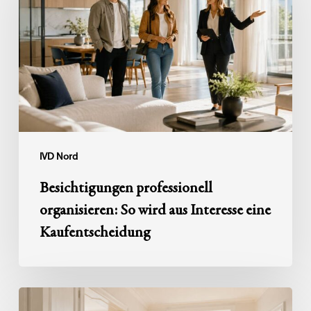
So
wird
aus
Interesse
eine
Kaufentscheidung
IVD Nord
Besichtigungen professionell
organisieren: So wird aus Interesse eine
Kaufentscheidung
Haushaltsauflösung