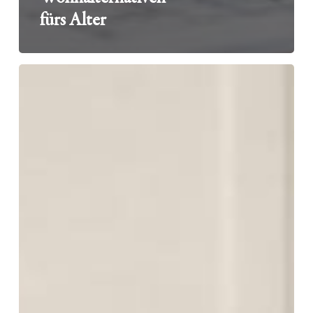
fürs Alter
Altersgerecht
wohnen:
Eigenheim
umbauen
oder
neue
barrierefreie
Immobilie?