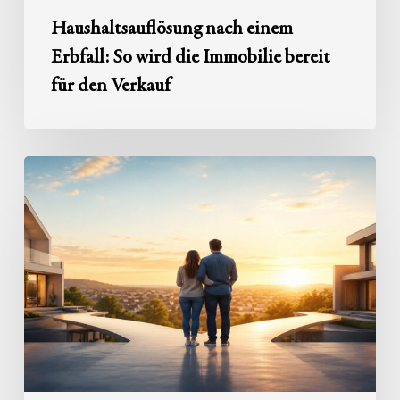
Verkauf
Haushaltsauflösung nach einem
Erbfall: So wird die Immobilie bereit
für den Verkauf
Zwischen
zwei
Immobilien:
Erst
erwerben,
später
veräußern
–
Tipps
zur