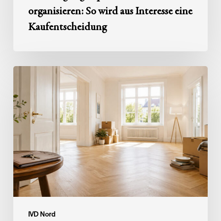
organisieren: So wird aus Interesse eine
Kaufentscheidung
Haushaltsauflösung
nach
einem
Erbfall:
So
wird
die
Immobilie
bereit
für
den
IVD Nord