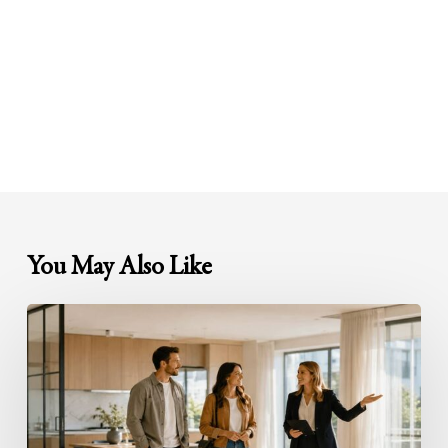
You May Also Like
Besichtigungen
professionell
organisieren:
So
wird