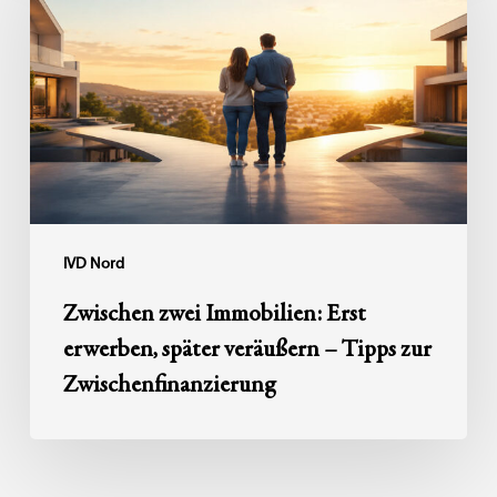
Immobilien:
Erst
erwerben,
später
veräußern
–
Tipps
zur
Zwischenfinanzierung
IVD Nord
Zwischen zwei Immobilien: Erst
erwerben, später veräußern – Tipps zur
Zwischenfinanzierung