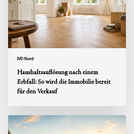
So
wird
die
Immobilie
bereit
für
den
IVD Nord
Verkauf
Haushaltsauflösung nach einem
Erbfall: So wird die Immobilie bereit
für den Verkauf
Zwischen
zwei