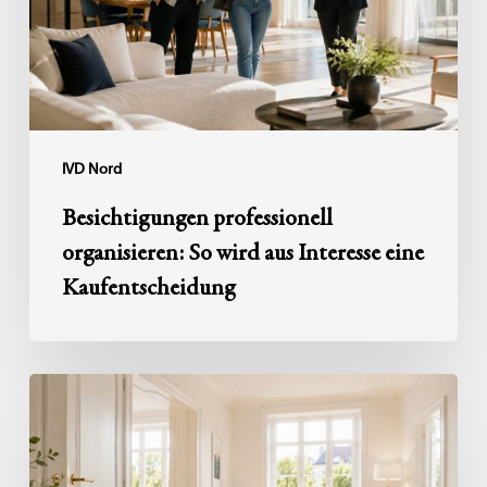
aus
Interesse
eine
Kaufentscheidung
IVD Nord
Besichtigungen professionell
organisieren: So wird aus Interesse eine
Kaufentscheidung
Haushaltsauflösung
nach
einem
Erbfall: