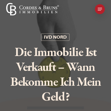
Skip
Kontakt
to
main
content
IVD NORD
Die Immobilie Ist
Verkauft – Wann
Bekomme Ich Mein
Geld?