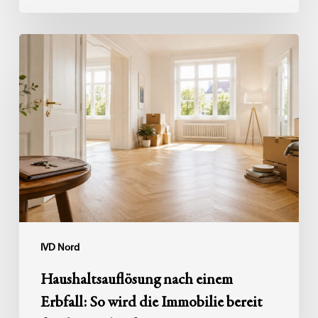
Haushaltsauflösung
nach
einem
Erbfall:
So
wird
die
Immobilie
bereit
für
den
IVD Nord
Verkauf
Haushaltsauflösung nach einem
Erbfall: So wird die Immobilie bereit