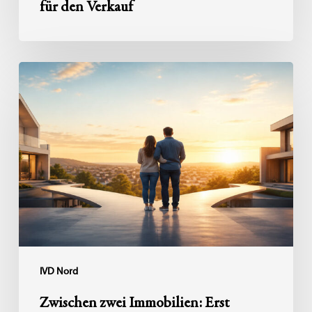
für den Verkauf
Zwischen
zwei
Immobilien:
Erst
erwerben,
später
veräußern
–
Tipps
zur
Zwischenfinanzierung
IVD Nord
Zwischen zwei Immobilien: Erst