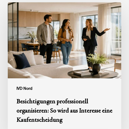
Besichtigungen
professionell
organisieren:
So
wird
aus
Interesse
eine
Kaufentscheidung
IVD Nord
Besichtigungen professionell
organisieren: So wird aus Interesse eine
Kaufentscheidung