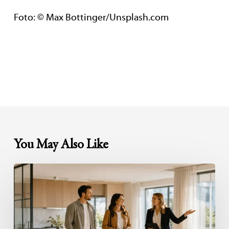
Foto: © Max Bottinger/Unsplash.com
You May Also Like
Besichtigungen
professionell
organisieren:
So
wird