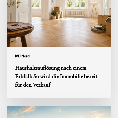
Erbfall:
So
wird
die
Immobilie
bereit
für
den
IVD Nord
Verkauf
Haushaltsauflösung nach einem
Erbfall: So wird die Immobilie bereit
für den Verkauf
Zwischen
zwei