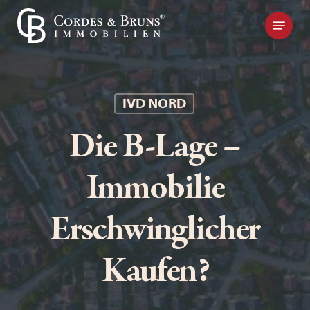
Skip
Kontakt
to
main
content
IVD NORD
Die B-Lage –
Immobilie
Erschwinglicher
Kaufen?