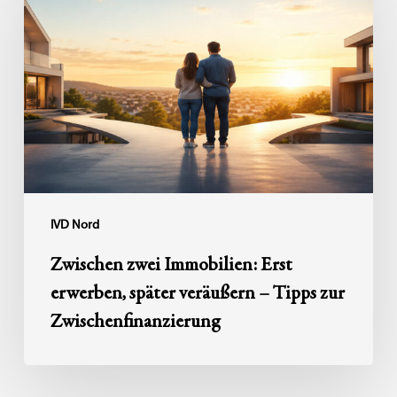
Immobilien:
Erst
erwerben,
später
veräußern
–
Tipps
zur
Zwischenfinanzierung
IVD Nord
Zwischen zwei Immobilien: Erst
erwerben, später veräußern – Tipps zur
Zwischenfinanzierung