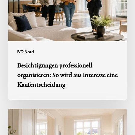
aus
Interesse
eine
Kaufentscheidung
IVD Nord
Besichtigungen professionell
organisieren: So wird aus Interesse eine
Kaufentscheidung
Haushaltsauflösung
nach
einem