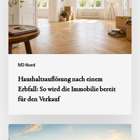
Erbfall:
So
wird
die
Immobilie
bereit
für
den
IVD Nord
Verkauf
Haushaltsauflösung nach einem
Erbfall: So wird die Immobilie bereit
für den Verkauf
Zwischen
zwei