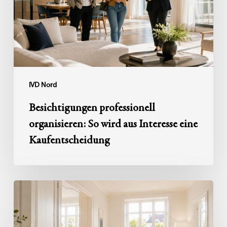
aus
Interesse
eine
Kaufentscheidung
IVD Nord
Besichtigungen professionell
organisieren: So wird aus Interesse eine
Kaufentscheidung
Haushaltsauflösung
nach
einem