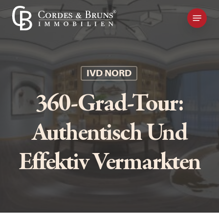
Skip
Kontakt
to
main
content
IVD NORD
360-Grad-Tour:
Authentisch Und
Effektiv Vermarkten