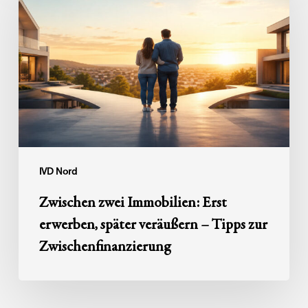
Immobilien:
Erst
erwerben,
später
veräußern
–
Tipps
zur
Zwischenfinanzierung
IVD Nord
Zwischen zwei Immobilien: Erst
erwerben, später veräußern – Tipps zur
Zwischenfinanzierung