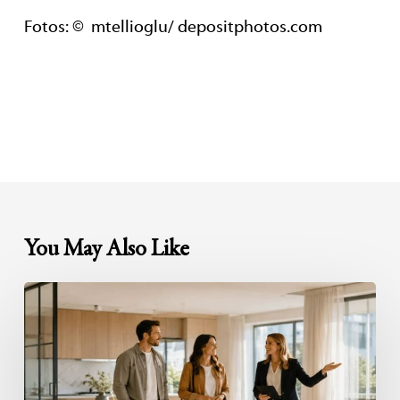
Fotos: © mtellioglu/ depositphotos.com
You May Also Like
Besichtigungen
professionell
organisieren:
So
wird