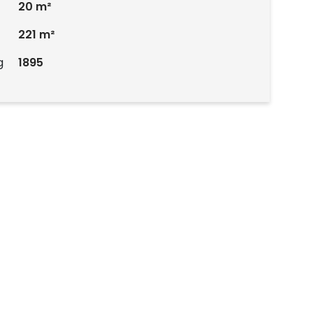
20 m²
221 m²
g
1895