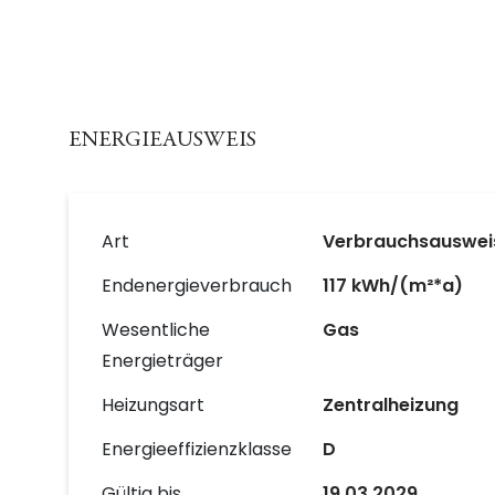
ENERGIEAUSWEIS
Art
Verbrauchsauswei
Endenergieverbrauch
117 kWh/(m²*a)
Wesentliche
Gas
Energieträger
Heizungsart
Zentralheizung
Energieeffizienzklasse
D
Gültig bis
19.03.2029