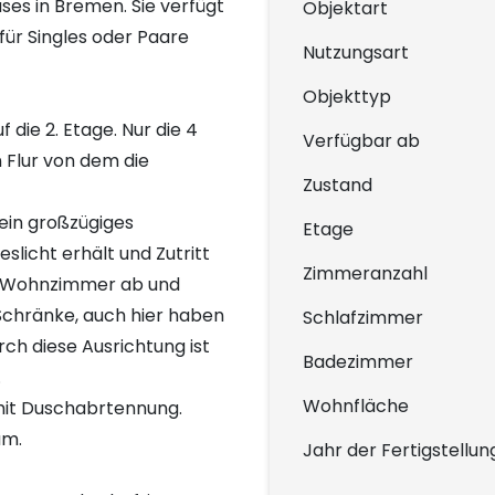
es in Bremen. Sie verfügt
Objektart
für Singles oder Paare
Nutzungsart
Objekttyp
die 2. Etage. Nur die 4
Verfügbar ab
n Flur von dem die
Zustand
ein großzügiges
Etage
slicht erhält und Zutritt
Zimmeranzahl
om Wohnzimmer ab und
 Schränke, auch hier haben
Schlafzimmer
rch diese Ausrichtung ist
Badezimmer
.
Wohnfläche
it Duschabrtennung.
um.
Jahr der Fertigstellun